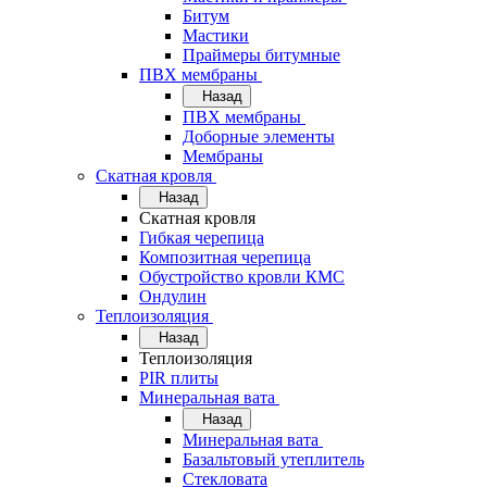
Битум
Мастики
Праймеры битумные
ПВХ мембраны
Назад
ПВХ мембраны
Доборные элементы
Мембраны
Скатная кровля
Назад
Скатная кровля
Гибкая черепица
Композитная черепица
Обустройство кровли КМС
Ондулин
Теплоизоляция
Назад
Теплоизоляция
PIR плиты
Минеральная вата
Назад
Минеральная вата
Базальтовый утеплитель
Стекловата