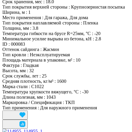
Срок хранения, мес
:
18.0
Тип покрытия верхней стороны
:
Крупнозернистая посыпка
Ширина, м
:
1
Место применения
:
Для гаража, Для дома
Тип покрытия наплавляемой стороны
:
Пленка
Толщина, мм
:
3.8
Температура гибкости на брусе R=25мм, °С
:
-20
Минимальное усилие вырыва из бетона, кН
:
2.8
ID
:
000083
Оттенок сайдинга
:
Жасмин
Тип кровли
:
Неэксплуатируемая
Площадь материала в упаковке, м²
:
10
Фактура
:
Гладкая
Высота, мм
:
32
Срок службы, лет
:
25
Средняя плотность, кг/м³
:
1600
Марка стали
:
C1022
Температура хрупкости вяжущего, °С
:
-30
Длина полезная, мм
:
1043
Маркировка / Спецификация
:
ТКП
Тип применения
:
Для наружного применения