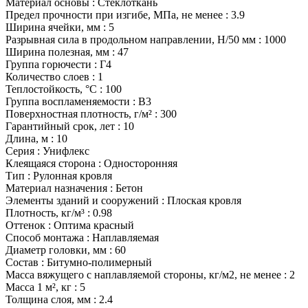
Материал основы
:
Стеклоткань
Предел прочности при изгибе, МПа, не менее
:
3.9
Ширина ячейки, мм
:
5
Разрывная сила в продольном направлении, Н/50 мм
:
1000
Ширина полезная, мм
:
47
Группа горючести
:
Г4
Количество слоев
:
1
Теплостойкость, °С
:
100
Группа воспламеняемости
:
В3
Поверхностная плотность, г/м²
:
300
Гарантийный срок, лет
:
10
Длина, м
:
10
Серия
:
Унифлекс
Клеящаяся сторона
:
Односторонняя
Тип
:
Рулонная кровля
Материал назначения
:
Бетон
Элементы зданий и сооружений
:
Плоская кровля
Плотность, кг/м³
:
0.98
Оттенок
:
Оптима красный
Способ монтажа
:
Наплавляемая
Диаметр головки, мм
:
60
Состав
:
Битумно-полимерный
Масса вяжущего с наплавляемой стороны, кг/м2, не менее
:
2
Масса 1 м², кг
:
5
Толщина слоя, мм
:
2.4