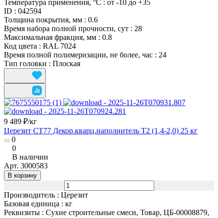
Температура применения, °С
:
от -10 до +35
ID
:
042594
Толщина покрытия, мм
:
0.6
Время набора полной прочности, сут
:
28
Максимальная фракция, мм
:
0.8
Код цвета
:
RAL 7024
Время полной полимеризации, не более, час
:
24
Тип головки
:
Плоская
9 489 ₽/
кг
Церезит СТ77 Декор.кварц.наполнитель T2 (1,4-2,0) 25 кг
0
0
В наличии
Арт.
3000583
В корзину
Производитель
:
Церезит
Базовая единица
:
кг
Реквизиты
:
Сухие строительные смеси, Товар, ЦБ-00008879,