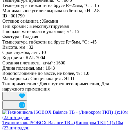
Температура применения, °С
:
80.0
Температура гибкости на брусе R=25мм, °С
:
-15
Минимальное усилие вырыва из бетона, кН
:
2.8
ID
:
001790
Оттенок сайдинга
:
Жасмин
Тип кровли
:
Неэксплуатируемая
Площадь материала в упаковке, м²
:
15
Фактура
:
Гладкая
Температура гибкости на брусе R=5мм, °С
:
-45
Высота, мм
:
32
Срок службы, лет
:
10
Код цвета
:
RAL 7004
Средняя плотность, кг/м³
:
1600
Длина полезная, мм
:
1043
Водопоглощение по массе, не более, %
:
1.0
Маркировка / Спецификация
:
ЭПП
Тип применения
:
Для внутреннего применения, Для
наружного применения
Технониколь ISOBOX Balance ТВ - (Линокром ТКП) 1)х10м
(23шт/поддон