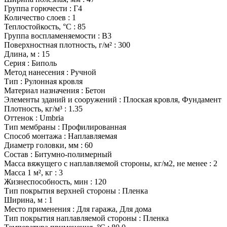
Группа горючести
:
Г4
Количество слоев
:
1
Теплостойкость, °С
:
85
Группа воспламеняемости
:
В3
Поверхностная плотность, г/м²
:
300
Длина, м
:
15
Серия
:
Биполь
Метод нанесения
:
Ручной
Тип
:
Рулонная кровля
Материал назначения
:
Бетон
Элементы зданий и сооружений
:
Плоская кровля, Фундамент
Плотность, кг/м³
:
1.35
Оттенок
:
Umbria
Тип мембраны
:
Профилированная
Способ монтажа
:
Наплавляемая
Диаметр головки, мм
:
60
Состав
:
Битумно-полимерный
Масса вяжущего с наплавляемой стороны, кг/м2, не менее
:
2
Масса 1 м², кг
:
3
Жизнеспособность, мин
:
120
Тип покрытия верхней стороны
:
Пленка
Ширина, м
:
1
Место применения
:
Для гаража, Для дома
Тип покрытия наплавляемой стороны
:
Пленка