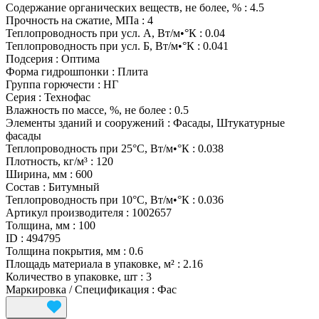
Содержание органических веществ, не более, %
:
4.5
Прочность на сжатие, МПа
:
4
Теплопроводность при усл. А, Вт/м•°К
:
0.04
Теплопроводность при усл. Б, Вт/м•°К
:
0.041
Подсерия
:
Оптима
Форма гидрошпонки
:
Плита
Группа горючести
:
НГ
Серия
:
Технофас
Влажность по массе, %, не более
:
0.5
Элементы зданий и сооружений
:
Фасады, Штукатурные
фасады
Теплопроводность при 25°С, Вт/м•°К
:
0.038
Плотность, кг/м³
:
120
Ширина, мм
:
600
Состав
:
Битумный
Теплопроводность при 10°С, Вт/м•°К
:
0.036
Артикул производителя
:
1002657
Толщина, мм
:
100
ID
:
494795
Толщина покрытия, мм
:
0.6
Площадь материала в упаковке, м²
:
2.16
Количество в упаковке, шт
:
3
Маркировка / Спецификация
:
Фас