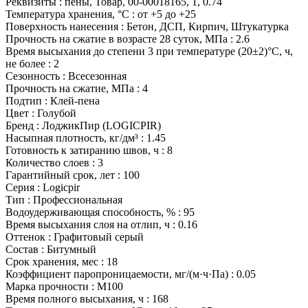
Реквизиты
:
пены, Товар, 00-00018165, 1, 0.74
Температура хранения, °С
:
от +5 до +25
Поверхность нанесения
:
Бетон, ДСП, Кирпич, Штукатурка
Прочность на сжатие в возрасте 28 суток, МПа
:
2.6
Время высыхания до степени 3 при температуре (20±2)°С, ч,
не более
:
2
Сезонность
:
Всесезонная
Прочность на сжатие, МПа
:
4
Подтип
:
Клей-пена
Цвет
:
Голубой
Бренд
:
ЛоджикПир (LOGICPIR)
Насыпная плотность, кг/дм³
:
1.45
Готовность к затиранию швов, ч
:
8
Количество слоев
:
3
Гарантийный срок, лет
:
100
Серия
:
Logicpir
Тип
:
Профессиональная
Водоудерживающая способность, %
:
95
Время высыхания слоя на отлип, ч
:
0.16
Оттенок
:
Графитовый серый
Состав
:
Битумный
Срок хранения, мес
:
18
Коэффициент паропроницаемости, мг/(м·ч·Па)
:
0.05
Марка прочности
:
М100
Время полного высыхания, ч
:
168