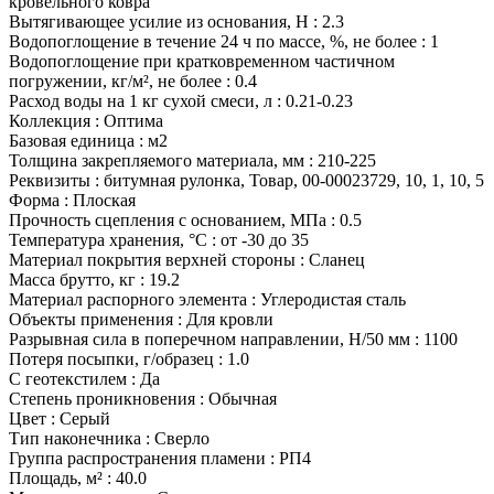
кровельного ковра
Вытягивающее усилие из основания, Н
:
2.3
Водопоглощение в течение 24 ч по массе, %, не более
:
1
Водопоглощение при кратковременном частичном
погружении, кг/м², не более
:
0.4
Расход воды на 1 кг сухой смеси, л
:
0.21-0.23
Коллекция
:
Оптима
Базовая единица
:
м2
Толщина закрепляемого материала, мм
:
210-225
Реквизиты
:
битумная рулонка, Товар, 00-00023729, 10, 1, 10, 5
Форма
:
Плоская
Прочность сцепления с основанием, МПа
:
0.5
Температура хранения, °С
:
от -30 до 35
Материал покрытия верхней стороны
:
Сланец
Масса брутто, кг
:
19.2
Материал распорного элемента
:
Углеродистая сталь
Объекты применения
:
Для кровли
Разрывная сила в поперечном направлении, Н/50 мм
:
1100
Потеря посыпки, г/образец
:
1.0
С геотекстилем
:
Да
Степень проникновения
:
Обычная
Цвет
:
Серый
Тип наконечника
:
Сверло
Группа распространения пламени
:
РП4
Площадь, м²
:
40.0