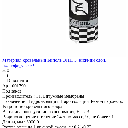
Материал кровельный Биполь ЭПП-3, нижний слой,
полиэфир, 15 м²
0
0
В наличии
Арт.
001790
Под заказ
Производитель
:
ТН Битумные мембраны
Назначение
:
Гидроизоляция, Пароизоляция, Ремонт кровель,
Устройство кровельного ковра
Вытягивающее усилие из основания, Н
:
2.3
Водопоглощение в течение 24 ч по массе, %, не более
:
1
Длина, мм
:
3000.0
Расход воды на 1 кг сухой смеси, л
:
0.21-0.23