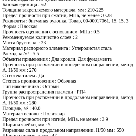
Базовая единица
:
м2
Толщина закрепляемого материала, мм
:
210-225
Предел прочности при сжатии, МПа, не менее
:
0.28
Реквизиты
:
битумная рулонка, Товар, 00-00017061, 15, 15, 3
Форма
:
Плоская
Прочность сцепления с основанием, МПа
:
0.5
Рекомендуемое количество слоев
:
2
Масса брутто, кг
:
23
Материал распорного элемента
:
Углеродистая сталь
Расход, кг/м²
:
5.5
Объекты применения
:
Для кровли, Для фундамента
Прочность при растяжении в поперечном направлении, метод
А, Н/50 мм
:
270
С геотекстилем
:
Да
Степень проникновения
:
Обычная
Тип наконечника
:
Острый
Группа распространения пламени
:
РП4
Прочность при растяжении в продольном направлении, метод
А, Н/50 мм
:
280
Площадь, м²
:
40.0
Материал основы
:
Полиэфир
Предел прочности при изгибе, МПа, не менее
:
3.9
Ширина ячейки, мм
:
5
Разрывная сила в продольном направлении, Н/50 мм
:
550
Ширина полезная, мм
:
47