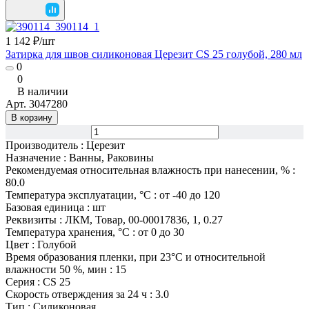
1 142 ₽/
шт
Затирка для швов силиконовая Церезит CS 25 голубой, 280 мл
0
0
В наличии
Арт.
3047280
В корзину
Производитель
:
Церезит
Назначение
:
Ванны, Раковины
Рекомендуемая относительная влажность при нанесении, %
:
80.0
Температура эксплуатации, °С
:
от -40 до 120
Базовая единица
:
шт
Реквизиты
:
ЛКМ, Товар, 00-00017836, 1, 0.27
Температура хранения, °С
:
от 0 до 30
Цвет
:
Голубой
Время образования пленки, при 23°C и относительной
влажности 50 %, мин
:
15
Серия
:
CS 25
Скорость отверждения за 24 ч
:
3.0
Тип
:
Силиконовая