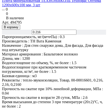
Плита минераловатная ТЕХНОНИКОЛЬ Технофас Оптима
1200х600х100 мм, 3 шт
0
0
В наличии
Арт.
494795
В корзину
Паропроницаемость, мг/(м•ч•Па)
:
0.3
Производитель
:
ТН Вата Каменная
Назначение
:
Для стен снаружи дома, Для фасада, Для фасада
под штукатурку
Материал армирования
:
Базальтовое волокно
Длина, мм
:
1200
Водопоглощение по объему, %, не более
:
1.5
Водопоглощение при кратковременном частичном
погружении, кг/м², не более
:
1.5
Базовая единица
:
м3
Реквизиты
:
тепло-звукоизоляции, Товар, 00-00016601, 0.216,
2,16, 0,2160
Прочность на сжатие при 10% линейной деформации, МПа
:
0.04
Прочность на сжатие в возрасте 28 суток, МПа
:
2.6
Время высыхания до степени 3 при температуре (20±2)°С, ч,
не более
:
2