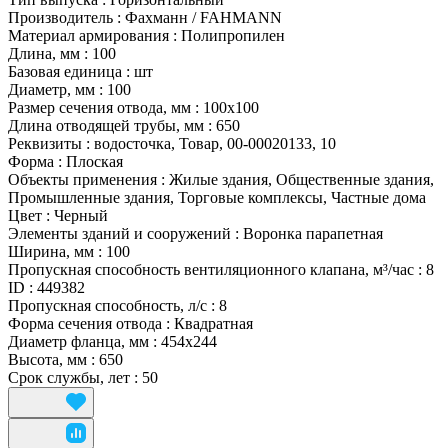
Производитель
:
Фахманн / FAHMANN
Материал армирования
:
Полипропилен
Длина, мм
:
100
Базовая единица
:
шт
Диаметр, мм
:
100
Размер сечения отвода, мм
:
100x100
Длина отводящей трубы, мм
:
650
Реквизиты
:
водосточка, Товар, 00-00020133, 10
Форма
:
Плоская
Объекты применения
:
Жилые здания, Общественные здания,
Промышленные здания, Торговые комплексы, Частные дома
Цвет
:
Черный
Элементы зданий и сооружений
:
Воронка парапетная
Ширина, мм
:
100
Пропускная способность вентиляционного клапана, м³/час
:
8
ID
:
449382
Пропускная способность, л/с
:
8
Форма сечения отвода
:
Квадратная
Диаметр фланца, мм
:
454x244
Высота, мм
:
650
Срок службы, лет
:
50