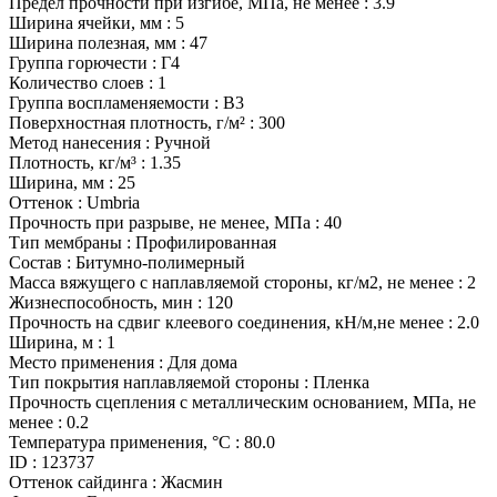
Предел прочности при изгибе, МПа, не менее
:
3.9
Ширина ячейки, мм
:
5
Ширина полезная, мм
:
47
Группа горючести
:
Г4
Количество слоев
:
1
Группа воспламеняемости
:
В3
Поверхностная плотность, г/м²
:
300
Метод нанесения
:
Ручной
Плотность, кг/м³
:
1.35
Ширина, мм
:
25
Оттенок
:
Umbria
Прочность при разрыве, не менее, МПа
:
40
Тип мембраны
:
Профилированная
Состав
:
Битумно-полимерный
Масса вяжущего с наплавляемой стороны, кг/м2, не менее
:
2
Жизнеспособность, мин
:
120
Прочность на сдвиг клеевого соединения, кН/м,не менее
:
2.0
Ширина, м
:
1
Место применения
:
Для дома
Тип покрытия наплавляемой стороны
:
Пленка
Прочность сцепления с металлическим основанием, МПа, не
менее
:
0.2
Температура применения, °С
:
80.0
ID
:
123737
Оттенок сайдинга
:
Жасмин