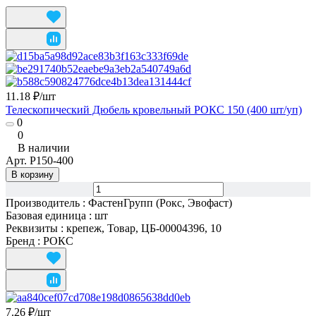
11.18 ₽/
шт
Телескопический Дюбель кровельный РОКС 150 (400 шт/уп)
0
0
В наличии
Арт.
Р150-400
В корзину
Производитель
:
ФастенГрупп (Рокс, Эвофаст)
Базовая единица
:
шт
Реквизиты
:
крепеж, Товар, ЦБ-00004396, 10
Бренд
:
РОКС
7.26 ₽/
шт