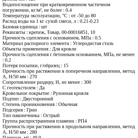
Водопоглощение при кратковременном частичном
погружении, кг/м², не более
:
0.4
Температура эксплуатации, °С
:
от -50 до 80
Расход воды на 1 кг сухой смеси, л
:
0.21-0.23
Базовая единица
:
шт
Реквизиты
:
крепеж, Товар, 00-00016851, 10
Прочность сцепления с основанием, МПа
:
0.5
Материал распорного элемента
:
Углеродистая сталь
Объекты применения
:
Для кровли
Прочность сцепления с бетонным основанием, МПа, не менее
:
0.2
Потеря посыпки, г/образец
:
15
Прочность при растяжении в поперечном направлении, метод
А, Н/50 мм
:
270
Сопротивление раздиру, Н, не менее
:
300
С геотекстилем
:
Да
Кровельное покрытие
:
Рулонная кровля
Подтип
:
Двусторонний
Степень проникновения
:
Обычная
Подсерия
:
Грин
Тип наконечника
:
Острый
Группа распространения пламени
:
РП4
Прочность при растяжении в продольном направлении, метод
А, Н/50 мм
:
280
Площадь, м²
:
40.0