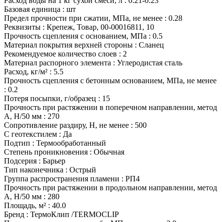
Расход воды на 1 кг сухой смеси, л
:
0.21-0.23
Базовая единица
:
шт
Предел прочности при сжатии, МПа, не менее
:
0.28
Реквизиты
:
Крепеж, Товар, 00-00016811, 10
Прочность сцепления с основанием, МПа
:
0.5
Материал покрытия верхней стороны
:
Сланец
Рекомендуемое количество слоев
:
2
Материал распорного элемента
:
Углеродистая сталь
Расход, кг/м²
:
5.5
Прочность сцепления с бетонным основанием, МПа, не менее
:
0.2
Потеря посыпки, г/образец
:
15
Прочность при растяжении в поперечном направлении, метод
А, Н/50 мм
:
270
Сопротивление раздиру, Н, не менее
:
500
С геотекстилем
:
Да
Подтип
:
Термообработанный
Степень проникновения
:
Обычная
Подсерия
:
Барьер
Тип наконечника
:
Острый
Группа распространения пламени
:
РП4
Прочность при растяжении в продольном направлении, метод
А, Н/50 мм
:
280
Площадь, м²
:
40.0
Бренд
:
ТермоКлип /TERMOCLIP