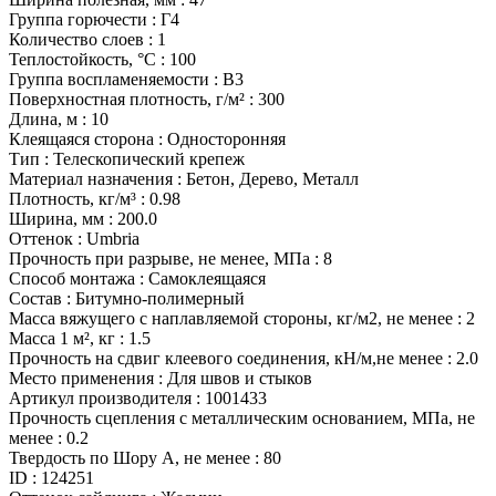
Группа горючести
:
Г4
Количество слоев
:
1
Теплостойкость, °С
:
100
Группа воспламеняемости
:
В3
Поверхностная плотность, г/м²
:
300
Длина, м
:
10
Клеящаяся сторона
:
Односторонняя
Тип
:
Телескопический крепеж
Материал назначения
:
Бетон, Дерево, Металл
Плотность, кг/м³
:
0.98
Ширина, мм
:
200.0
Оттенок
:
Umbria
Прочность при разрыве, не менее, МПа
:
8
Способ монтажа
:
Самоклеящаяся
Состав
:
Битумно-полимерный
Масса вяжущего с наплавляемой стороны, кг/м2, не менее
:
2
Масса 1 м², кг
:
1.5
Прочность на сдвиг клеевого соединения, кН/м,не менее
:
2.0
Место применения
:
Для швов и стыков
Артикул производителя
:
1001433
Прочность сцепления с металлическим основанием, МПа, не
менее
:
0.2
Твердость по Шору А, не менее
:
80
ID
:
124251