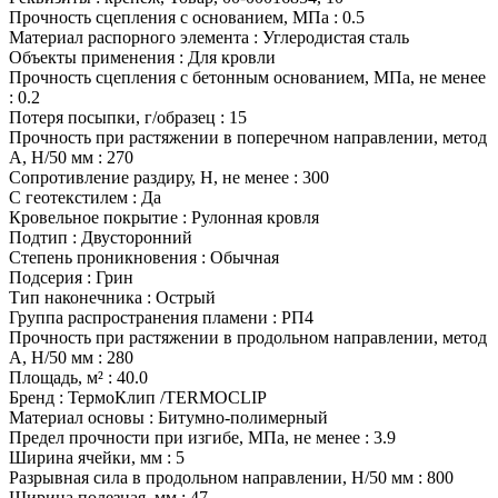
Прочность сцепления с основанием, МПа
:
0.5
Материал распорного элемента
:
Углеродистая сталь
Объекты применения
:
Для кровли
Прочность сцепления с бетонным основанием, МПа, не менее
:
0.2
Потеря посыпки, г/образец
:
15
Прочность при растяжении в поперечном направлении, метод
А, Н/50 мм
:
270
Сопротивление раздиру, Н, не менее
:
300
С геотекстилем
:
Да
Кровельное покрытие
:
Рулонная кровля
Подтип
:
Двусторонний
Степень проникновения
:
Обычная
Подсерия
:
Грин
Тип наконечника
:
Острый
Группа распространения пламени
:
РП4
Прочность при растяжении в продольном направлении, метод
А, Н/50 мм
:
280
Площадь, м²
:
40.0
Бренд
:
ТермоКлип /TERMOCLIP
Материал основы
:
Битумно-полимерный
Предел прочности при изгибе, МПа, не менее
:
3.9
Ширина ячейки, мм
:
5
Разрывная сила в продольном направлении, Н/50 мм
:
800
Ширина полезная, мм
:
47