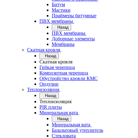
Битум
Мастики
Праймеры битумные
ПВХ мембраны
Назад
ПВХ мембраны
Доборные элементы
Мембраны
Скатная кровля
Назад
Скатная кровля
Гибкая черепица
Композитная черепица
Обустройство кровли КМС
Ондулин
Теплоизоляция
Назад
Теплоизоляция
PIR плиты
Минеральная вата
Назад
Минеральная вата
Базальтовый утеплитель
Стекловата