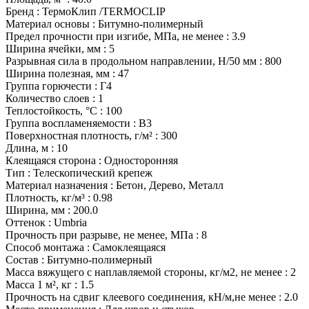
Бренд
:
ТермоКлип /TERMOCLIP
Материал основы
:
Битумно-полимерный
Предел прочности при изгибе, МПа, не менее
:
3.9
Ширина ячейки, мм
:
5
Разрывная сила в продольном направлении, Н/50 мм
:
800
Ширина полезная, мм
:
47
Группа горючести
:
Г4
Количество слоев
:
1
Теплостойкость, °С
:
100
Группа воспламеняемости
:
В3
Поверхностная плотность, г/м²
:
300
Длина, м
:
10
Клеящаяся сторона
:
Односторонняя
Тип
:
Телескопический крепеж
Материал назначения
:
Бетон, Дерево, Металл
Плотность, кг/м³
:
0.98
Ширина, мм
:
200.0
Оттенок
:
Umbria
Прочность при разрыве, не менее, МПа
:
8
Способ монтажа
:
Самоклеящаяся
Состав
:
Битумно-полимерный
Масса вяжущего с наплавляемой стороны, кг/м2, не менее
:
2
Масса 1 м², кг
:
1.5
Прочность на сдвиг клеевого соединения, кН/м,не менее
:
2.0