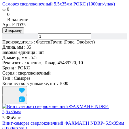
Саморез сверлоконечный 5,5х35мм РОКС (1000шт/упак)
0
0
В наличии
Арт.
FTD35
В корзину
Производитель
:
ФастенГрупп (Рокс, Эвофаст)
Длина, мм
:
35
Базовая единица
:
шт
Диаметр, мм
:
5.5
Реквизиты
:
крепеж, Товар, 45489720, 10
Бренд
:
РОКС
Серия
:
сверлоконечный
Тип
:
Саморез
Количество в упаковке, шт
:
1000
5.38 ₽/
шт
Винт-саморез сверлоконечный ФАХМАНН NDRP- 5,5х35мм
(1000шт/уп.)