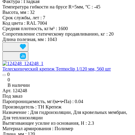
Фактура
:
Гладкая
Температура гибкости на брусе R=5мм, °С
:
-45
Высота, мм
:
32
Срок службы, лет
:
7
Код цвета
:
RAL 7004
Средняя плотность, кг/м³
:
1600
Сопротивление статическому продавливанию, кг
:
20
Длина полезная, мм
:
1043
Телескопический крепеж Termoclip 1/120 мм, 560 шт
0
0
В наличии
Арт.
124248
Под заказ
Паропроницаемость, мг/(м•ч•Па)
:
0.04
Производитель
:
ТН Крепеж
Назначение
:
Для гидроизоляции, Для кровельных мембран,
Для теплоизоляции
Вытягивающее усилие из основания, Н
:
2.3
Материал армирования
:
Полимер
Длина, мм
:
120