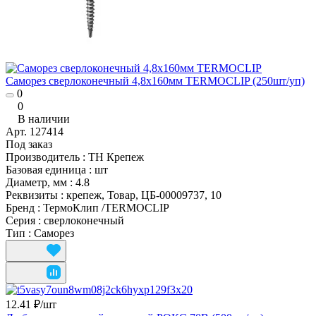
Саморез сверлоконечный 4,8х160мм TERMOCLIP (250шт/уп)
0
0
В наличии
Арт.
127414
Под заказ
Производитель
:
ТН Крепеж
Базовая единица
:
шт
Диаметр, мм
:
4.8
Реквизиты
:
крепеж, Товар, ЦБ-00009737, 10
Бренд
:
ТермоКлип /TERMOCLIP
Серия
:
сверлоконечный
Тип
:
Саморез
12.41 ₽/
шт