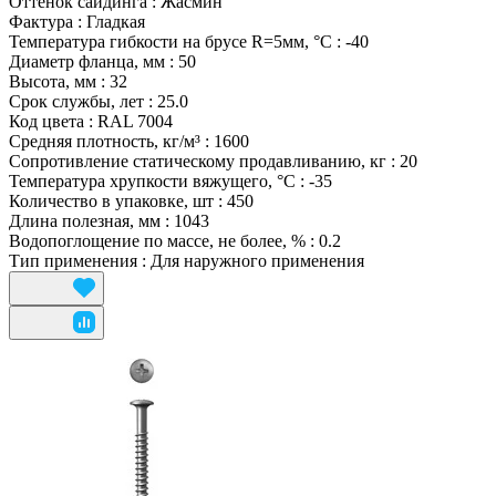
Оттенок сайдинга
:
Жасмин
Фактура
:
Гладкая
Температура гибкости на брусе R=5мм, °С
:
-40
Диаметр фланца, мм
:
50
Высота, мм
:
32
Срок службы, лет
:
25.0
Код цвета
:
RAL 7004
Средняя плотность, кг/м³
:
1600
Сопротивление статическому продавливанию, кг
:
20
Температура хрупкости вяжущего, °С
:
-35
Количество в упаковке, шт
:
450
Длина полезная, мм
:
1043
Водопоглощение по массе, не более, %
:
0.2
Тип применения
:
Для наружного применения