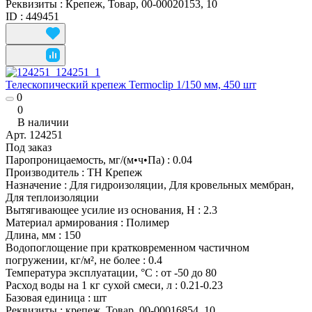
Реквизиты
:
Крепеж, Товар, 00-00020153, 10
ID
:
449451
Телескопический крепеж Termoclip 1/150 мм, 450 шт
0
0
В наличии
Арт.
124251
Под заказ
Паропроницаемость, мг/(м•ч•Па)
:
0.04
Производитель
:
ТН Крепеж
Назначение
:
Для гидроизоляции, Для кровельных мембран,
Для теплоизоляции
Вытягивающее усилие из основания, Н
:
2.3
Материал армирования
:
Полимер
Длина, мм
:
150
Водопоглощение при кратковременном частичном
погружении, кг/м², не более
:
0.4
Температура эксплуатации, °С
:
от -50 до 80
Расход воды на 1 кг сухой смеси, л
:
0.21-0.23
Базовая единица
:
шт
Реквизиты
:
крепеж, Товар, 00-00016854, 10