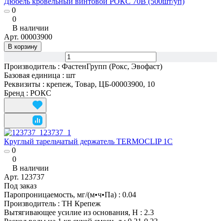
Дюбель кровельный винтовой РОКС 70В (500шт/уп)
0
0
В наличии
Арт.
00003900
В корзину
Производитель
:
ФастенГрупп (Рокс, Эвофаст)
Базовая единица
:
шт
Реквизиты
:
крепеж, Товар, ЦБ-00003900, 10
Бренд
:
РОКС
Круглый тарельчатый держатель TERMOCLIP 1С
0
0
В наличии
Арт.
123737
Под заказ
Паропроницаемость, мг/(м•ч•Па)
:
0.04
Производитель
:
ТН Крепеж
Вытягивающее усилие из основания, Н
:
2.3