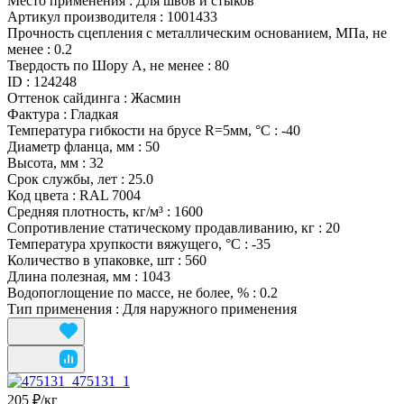
Место применения
:
Для швов и стыков
Артикул производителя
:
1001433
Прочность сцепления с металлическим основанием, МПа, не
менее
:
0.2
Твердость по Шору А, не менее
:
80
ID
:
124248
Оттенок сайдинга
:
Жасмин
Фактура
:
Гладкая
Температура гибкости на брусе R=5мм, °С
:
-40
Диаметр фланца, мм
:
50
Высота, мм
:
32
Срок службы, лет
:
25.0
Код цвета
:
RAL 7004
Средняя плотность, кг/м³
:
1600
Сопротивление статическому продавливанию, кг
:
20
Температура хрупкости вяжущего, °С
:
-35
Количество в упаковке, шт
:
560
Длина полезная, мм
:
1043
Водопоглощение по массе, не более, %
:
0.2
Тип применения
:
Для наружного применения
205 ₽/
кг