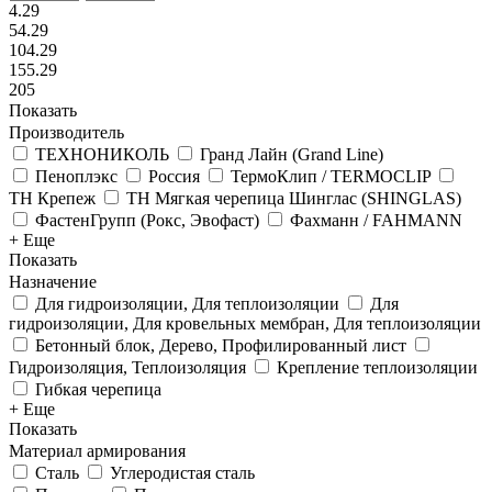
4.29
54.29
104.29
155.29
205
Показать
Производитель
ТЕХНОНИКОЛЬ
Гранд Лайн (Grand Line)
Пеноплэкс
Россия
ТермоКлип / TERMOCLIP
ТН Крепеж
ТН Мягкая черепица Шинглас (SHINGLAS)
ФастенГрупп (Рокс, Эвофаст)
Фахманн / FAHMANN
+ Еще
Показать
Назначение
Для гидроизоляции, Для теплоизоляции
Для
гидроизоляции, Для кровельных мембран, Для теплоизоляции
Бетонный блок, Дерево, Профилированный лист
Гидроизоляция, Теплоизоляция
Крепление теплоизоляции
Гибкая черепица
+ Еще
Показать
Материал армирования
Сталь
Углеродистая сталь