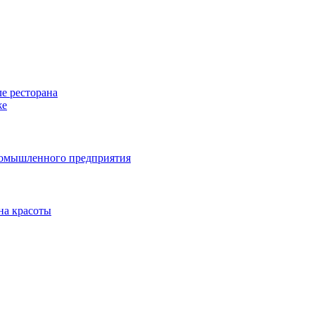
е ресторана
же
ромышленного предприятия
на красоты