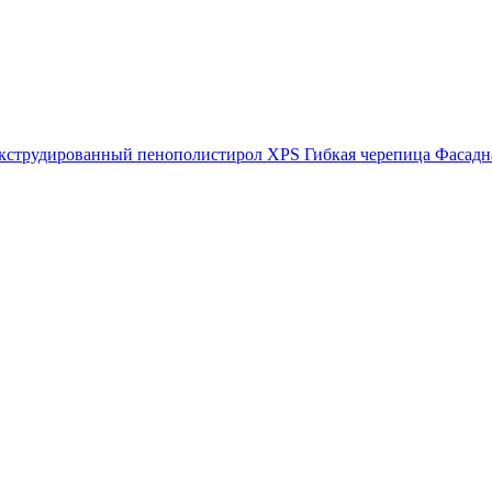
кструдированный пенополистирол XPS
Гибкая черепица
Фасадн